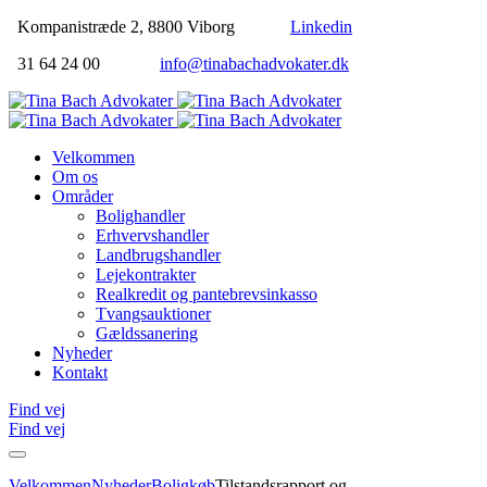
Kompanistræde 2, 8800 Viborg
Linkedin
31 64 24 00
info@tinabachadvokater.dk
Velkommen
Om os
Områder
Bolighandler
Erhvervshandler
Landbrugshandler
Lejekontrakter
Realkredit og pantebrevsinkasso
Tvangsauktioner
Gældssanering
Nyheder
Kontakt
Find vej
Find vej
Velkommen
Nyheder
Boligkøb
Tilstandsrapport og