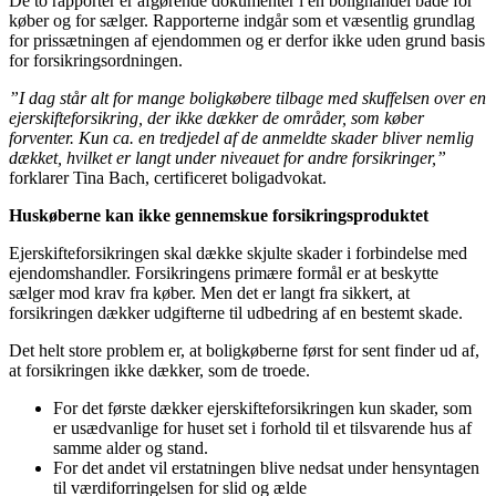
De to rapporter er afgørende dokumenter i en bolighandel både for
køber og for sælger. Rapporterne indgår som et væsentlig grundlag
for prissætningen af ejendommen og er derfor ikke uden grund basis
for forsikringsordningen.
”I dag står alt for mange boligkøbere tilbage med skuffelsen over en
ejerskifteforsikring, der ikke dækker de områder, som køber
forventer. Kun ca. en tredjedel af de anmeldte skader bliver nemlig
dækket, hvilket er langt under niveauet for andre forsikringer,”
forklarer Tina Bach, certificeret boligadvokat.
Huskøberne kan ikke
gennemskue forsikringsproduktet
Ejerskifteforsikringen skal dække skjulte skader i forbindelse med
ejendomshandler. Forsikringens primære formål er at beskytte
sælger mod krav fra køber. Men det er langt fra sikkert, at
forsikringen dækker udgifterne til udbedring af en bestemt skade.
Det helt store problem er, at boligkøberne først for sent finder ud af,
at forsikringen ikke dækker, som de troede.
For det første dækker ejerskifteforsikringen kun skader, som
er usædvanlige for huset set i forhold til et tilsvarende hus af
samme alder og stand.
For det andet vil erstatningen blive nedsat under hensyntagen
til værdiforringelsen for slid og ælde