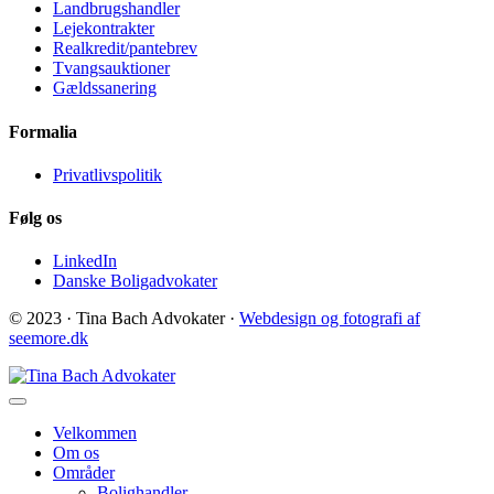
Landbrugshandler
Lejekontrakter
Realkredit/pantebrev
Tvangsauktioner
Gældssanering
Formalia
Privatlivspolitik
Følg os
LinkedIn
Danske Boligadvokater
© 2023 · Tina Bach Advokater ·
Webdesign og fotografi af
seemore.dk
Velkommen
Om os
Områder
Bolighandler