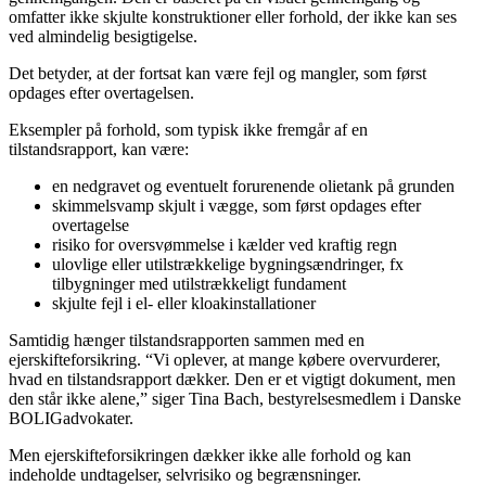
omfatter ikke skjulte konstruktioner eller forhold, der ikke kan ses
ved almindelig besigtigelse.
Det betyder, at der fortsat kan være fejl og mangler, som først
opdages efter overtagelsen.
Eksempler på forhold, som typisk ikke fremgår af en
tilstandsrapport, kan være:
en nedgravet og eventuelt forurenende olietank på grunden
skimmelsvamp skjult i vægge, som først opdages efter
overtagelse
risiko for oversvømmelse i kælder ved kraftig regn
ulovlige eller utilstrækkelige bygningsændringer, fx
tilbygninger med utilstrækkeligt fundament
skjulte fejl i el- eller kloakinstallationer
Samtidig hænger tilstandsrapporten sammen med en
ejerskifteforsikring. “Vi oplever, at mange købere overvurderer,
hvad en tilstandsrapport dækker. Den er et vigtigt dokument, men
den står ikke alene,” siger Tina Bach, bestyrelsesmedlem i Danske
BOLIGadvokater.
Men ejerskifteforsikringen dækker ikke alle forhold og kan
indeholde undtagelser, selvrisiko og begrænsninger.