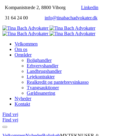
Kompanistræde 2, 8800 Viborg
Linkedin
31 64 24 00
info@tinabachadvokater.dk
Velkommen
Om os
Områder
Bolighandler
Erhvervshandler
Landbrugshandler
Lejekontrakter
Realkredit og pantebrevsinkasso
Tvangsauktioner
Gældssanering
Nyheder
Kontakt
Find vej
Find vej
Velkommen
Nyheder
Boligkøb
MYTEKNUSER 4: