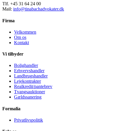
Tlf. +45 31 64 24 00
Mail:
info@tinabachadvokater.dk
Firma
Velkommen
Om os
Kontakt
Vi tilbyder
Bolighandler
Erhvervshandler
Landbrugshandler
Lejekontrakter
Realkredit/pantebrev
Tvangsauktioner
Gældssanering
Formalia
Privatlivspolitik