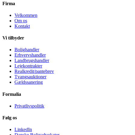
Firma
Velkommen
Om os
Kontakt
Vi tilbyder
Bolighandler
Erhvervshandler
Landbrugshandler
Lejekontrakter
Realkredit/pantebrev
Tvangsauktioner
Gældssanering
Formalia
Privatlivspolitik
Følg os
LinkedIn
Danske Boligadvokater