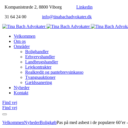
Kompanistræde 2, 8800 Viborg
Linkedin
31 64 24 00
info@tinabachadvokater.dk
Velkommen
Om os
Områder
Bolighandler
Erhvervshandler
Landbrugshandler
Lejekontrakter
Realkredit og pantebrevsinkasso
Tvangsauktioner
Gældssanering
Nyheder
Kontakt
Find vej
Find vej
Velkommen
Nyheder
Boligkøb
Pas på med asbest i de populære 60’er 