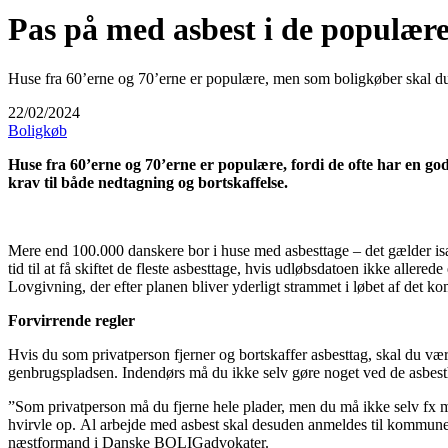
Pas på med asbest i de populære
Huse fra 60’erne og 70’erne er populære, men som boligkøber skal du h
22/02/2024
Boligkøb
Huse fra 60’erne og 70’erne er populære, fordi de ofte har en g
krav til både nedtagning og bortskaffelse.
Mere end 100.000 danskere bor i huse med asbesttage – det gælder især 
tid til at få skiftet de fleste asbesttage, hvis udløbsdatoen ikke alle
Lovgivning, der efter planen bliver yderligt strammet i løbet af det k
Forvirrende regler
Hvis du som privatperson fjerner og bortskaffer asbesttag, skal du v
genbrugspladsen. Indendørs må du ikke selv gøre noget ved de asbest
”Som privatperson må du fjerne hele plader, men du må ikke selv fx mon
hvirvle op. Al arbejde med asbest skal desuden anmeldes til kommunen
næstformand i Danske BOLIGadvokater.