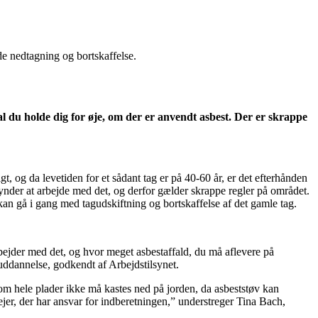
de nedtagning og bortskaffelse.
 du holde dig for øje, om der er anvendt asbest. Der er skrappe
, og da levetiden for et sådant tag er på 40-60 år, er det efterhånden
egynder at arbejde med det, og derfor gælder skrappe regler på området.
kan gå i gang med tagudskiftning og bortskaffelse af det gamle tag.
ejder med det, og hvor meget asbestaffald, du må aflevere på
ddannelse, godkendt af Arbejdstilsynet.
som hele plader ikke må kastes ned på jorden, da asbeststøv kan
er, der har ansvar for indberetningen,” understreger Tina Bach,