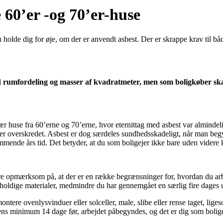
 60’er -og 70’er-huse
olde dig for øje, om der er anvendt asbest. Der er skrappe krav til bå
od rumfordeling og masser af kvadratmeter, men som boligkøber skal
huse fra 60’erne og 70’erne, hvor eternittag med asbest var almindeligt
rede er overskredet. Asbest er dog særdeles sundhedsskadeligt, når man b
ommende års tid. Det betyder, at du som boligejer ikke bare uden videre 
ære opmærksom på, at der er en række begrænsninger for, hvordan du arb
holdige materialer, medmindre du har gennemgået en særlig fire dages u
tere ovenlysvinduer eller solceller, male, slibe eller rense taget, lige
s minimum 14 dage før, arbejdet påbegyndes, og det er dig som boligej