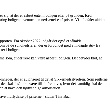
r sig, at der er asbest enten i boligen eller på grunden, fordi
kring boligen, eventuelt en nedsættelse af prisen. Vi anbefaler altid et
apporten. Fra oktober 2022 indgår der også et såkaldt
om på de sundhedsfarer, der er forbundet med at indånde støv fra
er i boligen.
me som, at der ikke kan være asbest i boligen. Det betyder blot, at
omheder, der er autoriseret til det af Sikkerhedsstyrelsen. Som reglerne
det skal altså ikke være tilladt fremover, hvor det samtidig skal det
den at have den nødvendige autorisation.
have indflydelse på priserne,” slutter Tina Bach.