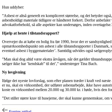
Hun uddyber:
”Asbest er altså generelt en kompliceret størrelse, og det betyder også,
asbestholdigt materiale tidligere er håndteret forkert. Derfor anbefaler
advokatforbehold, så alle aspekter kan undersøges, inden overtagelse
Hjælp at hente i tilstandsrapport?
Overvejer du at købe en bolig fra før 1990, hvor der er sandsynlighed 
opmærksomhedspunkt om asbest i alle tilstandsrapporter i Danmark, så
eventuel asbest i byggematerialer’. Samtidig udvides også sælgeropl
”Man skal dog altid være ekstra årvågen, når det gælder tilstandsrappo
sælger ikke har ’kendskab” til det’,” understreger Tina Bach.
Ny lovgivning
Ifølge det nyeste lovforslag, som efter planen træder i kraft ved næste
er nu, skal en virksomhed, der udfører asbestarbejde, ikke have autorisa
koste en virksomhed mellem 20.000 og 30.000 kr. i bøde, hvis den fo
”Det stiller større krav til husejerne, der skal kunne gennemskue, om v
Forrige artikel