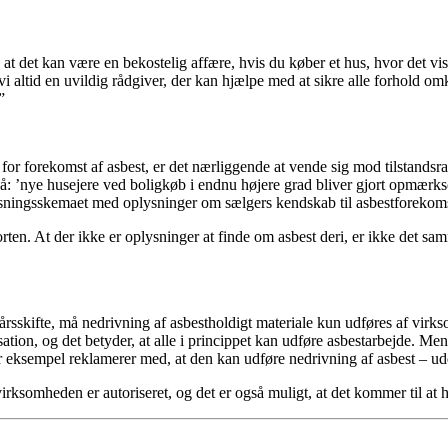
 at det kan være en bekostelig affære, hvis du køber et hus, hvor det vise
 vi altid en uvildig rådgiver, der kan hjælpe med at sikre alle forhold om
.”
for forekomst af asbest, er det nærliggende at vende sig mod tilstandsr
: ’nye husejere ved boligkøb i endnu højere grad bliver gjort opmærks
ysningsskemaet med oplysninger om sælgers kendskab til asbestforekomst
rten. At der ikke er oplysninger at finde om asbest deri, er ikke det sam
 årsskifte, må nedrivning af asbestholdigt materiale kun udføres af virks
tion, og det betyder, at alle i princippet kan udføre asbestarbejde. Men 
r eksempel reklamerer med, at den kan udføre nedrivning af asbest – u
irksomheden er autoriseret, og det er også muligt, at det kommer til at 